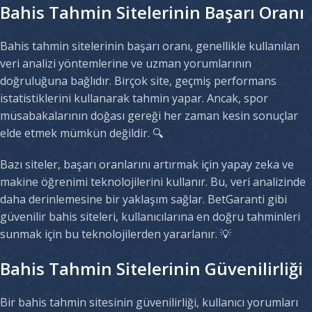
Bahis Tahmin Sitelerinin Başarı Oranı
Bahis tahmin sitelerinin başarı oranı, genellikle kullanılan
veri analizi yöntemlerine ve uzman yorumlarının
doğruluğuna bağlıdır. Birçok site, geçmiş performans
istatistiklerini kullanarak tahmin yapar. Ancak, spor
müsabakalarının doğası gereği her zaman kesin sonuçlar
elde etmek mümkün değildir. 🔍
Bazı siteler, başarı oranlarını artırmak için yapay zeka ve
makine öğrenimi teknolojilerini kullanır. Bu, veri analizinde
daha derinlemesine bir yaklaşım sağlar. BetGaranti gibi
güvenilir bahis siteleri, kullanıcılarına en doğru tahminleri
sunmak için bu teknolojilerden yararlanır. 💡
Bahis Tahmin Sitelerinin Güvenilirliği
Bir bahis tahmin sitesinin güvenilirliği, kullanıcı yorumları