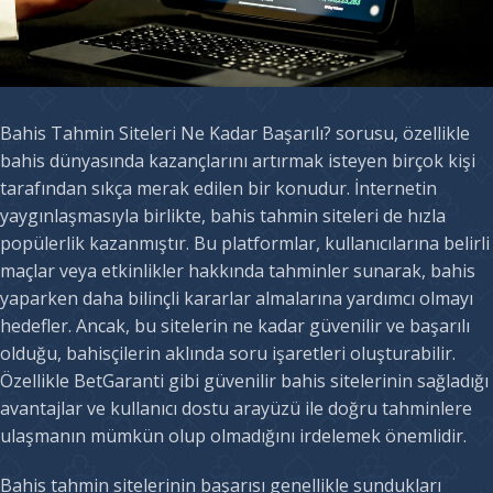
Bahis Tahmin Siteleri Ne Kadar Başarılı? sorusu, özellikle
bahis dünyasında kazançlarını artırmak isteyen birçok kişi
tarafından sıkça merak edilen bir konudur. İnternetin
yaygınlaşmasıyla birlikte, bahis tahmin siteleri de hızla
popülerlik kazanmıştır. Bu platformlar, kullanıcılarına belirli
maçlar veya etkinlikler hakkında tahminler sunarak, bahis
yaparken daha bilinçli kararlar almalarına yardımcı olmayı
hedefler. Ancak, bu sitelerin ne kadar güvenilir ve başarılı
olduğu, bahisçilerin aklında soru işaretleri oluşturabilir.
Özellikle BetGaranti gibi güvenilir bahis sitelerinin sağladığı
avantajlar ve kullanıcı dostu arayüzü ile doğru tahminlere
ulaşmanın mümkün olup olmadığını irdelemek önemlidir.
Bahis tahmin sitelerinin başarısı genellikle sundukları