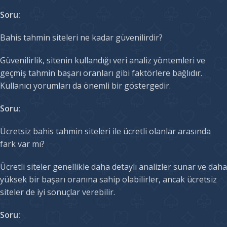
Soru:
Bahis tahmin siteleri ne kadar güvenilirdir?
Güvenilirlik, sitenin kullandığı veri analiz yöntemleri ve
geçmiş tahmin başarı oranları gibi faktörlere bağlıdır.
Kullanıcı yorumları da önemli bir göstergedir.
Soru:
Ücretsiz bahis tahmin siteleri ile ücretli olanlar arasında
fark var mı?
Ücretli siteler genellikle daha detaylı analizler sunar ve daha
yüksek bir başarı oranına sahip olabilirler, ancak ücretsiz
siteler de iyi sonuçlar verebilir.
Soru: