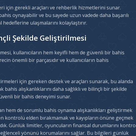
ri için gerekli araçları ve rehberlik hizmetlerini sunar.
lde bahis oynayabilir ve bu sayede uzun vadede daha başarılı
l hedeflerine ulaşmalarını kolaylaştırır.
çli Şekilde Geliştirilmesi
ilmesi, kullanıcıların hem keyifli hem de güvenli bir bahis
ecin önemli bir parçasıdır ve kullanıcıların bahis
ştirmeleri için gereken destek ve araçları sunarak, bu alanda
bahis alışkanlıklarını daha sağlıklı ve bilinçli bir şekilde
güvenli bir bahis deneyimi sunar.
dan hem de sorumlu bahis oynama alışkanlıkları geliştirmek
ken kontrolü elden bırakmamak ve kayıpların önüne geçmek
ldık. Günlük limitler, oyuncuların finansal durumlarını kontro
ğlenceli yönünü korumalarını sağlar. Bu bilgileri günlük