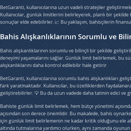
BetGaranti, kullanıcılarına uzun vadeli stratejiler geliştirmele
Kullanıcılar, günlük limitlerini belirleyerek, planlı bir şeki
sonuçlar elde edebilirler. 📈 Bu yaklaşım, bahisçilerin finansa
Bahis Alışkanlıklarının Sorumlu ve Bilin
Bahis alışkanlıklarının sorumlu ve bilinçli bir şekilde geliştir
deneyimi yaşamalarını sağlar. Günlük limit belirlemek, bu sür
alışkanlıklarını daha kontrol edilebilir hale getirir.
BetGaranti, kullanıcılarına sorumlu bahis alışkanlıkları geli
fark yaratmaktadır. Kullanıcılar, bu özelliklerden faydalanarak 
geliştirebilirler. 💡 Bu da uzun vadede daha tatmin edici ve 
Bahiste günlük limit belirlemek, hem bütçe yönetimi açısın
açısından son derece önemlidir. Bu makalede, bahis oynar
için günlük limit belirlemenin ne kadar kritik olduğunu ele a
altında tutmalarına yardımcı olurken, aynı zamanda oyunun e