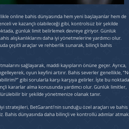
llikle online bahis dünyasında hem yeni başlayanlar hem de
nceli ve kazançlı olabileceği gibi, kontrolsüz bir şekilde
noktada, günlük limit belirlemek devreye giriyor. Günlük
his alışkanlıklarını daha iyi yönetmelerine yardımcı olur.
da çeşitli araçlar ve rehberlik sunarak, bilinçli bahis
utmalarını sağlayarak, maddi kayıpların önüne geçer. Ayrıca,
lleyerek, oyun keyfini artırır. Bahis severler genellikle, “N
lirim?” gibi sorularla karşı karşıya gelirler. İşte bu noktada
nçli kararlar alma konusunda yardımcı olur. Günlük limitler,
ürülebilir bir şekilde yönetmenize olanak tanır.
yi stratejileri, BetGaranti’nin sunduğu özel araçları ve bahis
niz. Bahis dünyasında daha bilinçli ve kontrollü adımlar atmak