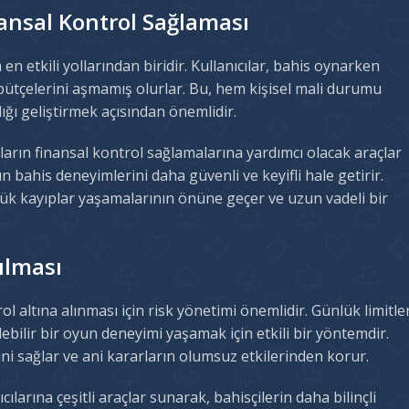
ansal Kontrol Sağlaması
n etkili yollarından biridir. Kullanıcılar, bahis oynarken
ütçelerini aşmamış olurlar. Bu, hem kişisel mali durumu
ı geliştirmek açısından önemlidir.
cıların finansal kontrol sağlamalarına yardımcı olacak araçlar
ın bahis deneyimlerini daha güvenli ve keyifli hale getirir.
üyük kayıplar yaşamalarının önüne geçer ve uzun vadeli bir
ılması
altına alınması için risk yönetimi önemlidir. Günlük limitler
ebilir bir oyun deneyimi yaşamak için etkili bir yöntemdir.
ini sağlar ve ani kararların olumsuz etkilerinden korur.
larına çeşitli araçlar sunarak, bahisçilerin daha bilinçli