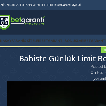
ENİ ÜYELERE
20 FREESPIN ve 20 TL FREEBET!
BetGaranti Üye Ol
NASAYFA
BAHIS SITELERI
BETGARANTI BONUSLARI
BETGARANTI
B
Bahiste Günlük Limit B
Posted 
On Hazir
yoruml