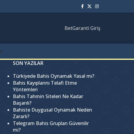
BetGaranti Giriş
IK
SON YAZILAR
Türkiyede Bahis Oynamak Yasal mı?
Bahis Kayıplarını Telafi Etme
Yöntemleri
Bahis Tahmin Siteleri Ne Kadar
Başarılı?
Bahiste Duygusal Oynamak Neden
Zararlı?
Telegram Bahis Grupları Güvenilir
mi?