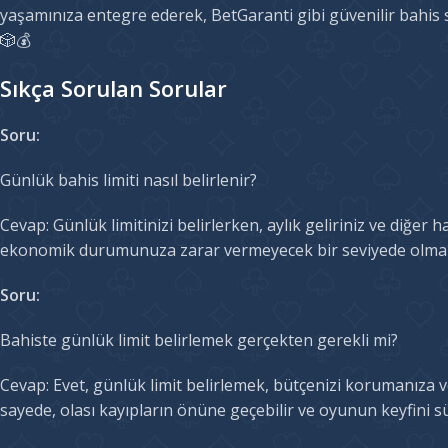
yaşamınıza entegre ederek, BetGaranti gibi güvenilir bahis 
🎲💰
Sıkça Sorulan Sorular
Soru:
Günlük bahis limiti nasıl belirlenir?
Cevap: Günlük limitinizi belirlerken, aylık geliriniz ve diğer
ekonomik durumunuza zarar vermeyecek bir seviyede olmalı
Soru:
Bahiste günlük limit belirlemek gerçekten gerekli mi?
Cevap: Evet, günlük limit belirlemek, bütçenizi korumanıza v
sayede, olası kayıpların önüne geçebilir ve oyunun keyfini sü