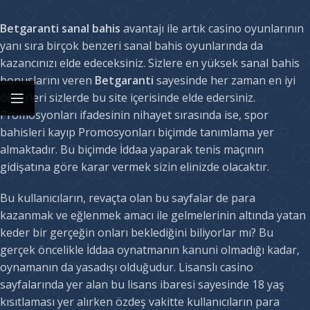
Betgaranti
sanal bahis
avantajı ile artık casino oyunlarının
yanı sıra birçok benzeri sanal bahis oyunlarında da
kazancınızı elde edeceksiniz. Sizlere en yüksek sanal bahis
bonuslarını veren
Betgaranti
sayesinde her zaman en iyi
değerleri sizlerde bu site içerisinde elde edersiniz.
Promosyonları ifadesinin nihayet sırasında ise, spor
bahisleri kayıp Promosyonları biçimde tanımlama yer
almaktadır. Bu biçimde İddaa yaparak tenis maçının
gidişatına göre karar vermek sizin elinizde olacaktır.
Bu kullanıcıların, revaçta olan bu sayfalar de para
kazanmak ve eğlenmek amacı ile gelmelerinin altında yatan
keder bir gerçeğin onları beklediğini biliyorlar mı? Bu
gerçek öncelikle İddaa oynatmanın kanuni olmadığı kadar,
oynamanın da yasadışı olduğudur. Lisanslı casino
sayfalarında yer alan bu lisans ibaresi sayesinde 18 yaş
kısıtlaması yer alırken özdeş vakitte kullanıcıların para