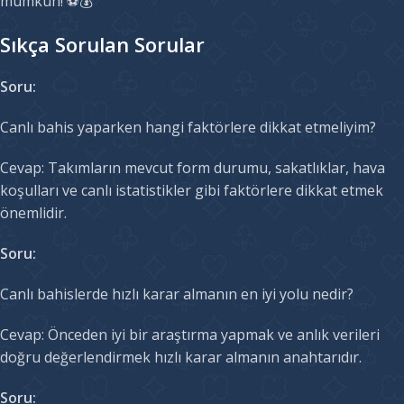
mümkün! ⚽️💰
Sıkça Sorulan Sorular
Soru:
Canlı bahis yaparken hangi faktörlere dikkat etmeliyim?
Cevap: Takımların mevcut form durumu, sakatlıklar, hava
koşulları ve canlı istatistikler gibi faktörlere dikkat etmek
önemlidir.
Soru:
Canlı bahislerde hızlı karar almanın en iyi yolu nedir?
Cevap: Önceden iyi bir araştırma yapmak ve anlık verileri
doğru değerlendirmek hızlı karar almanın anahtarıdır.
Soru: