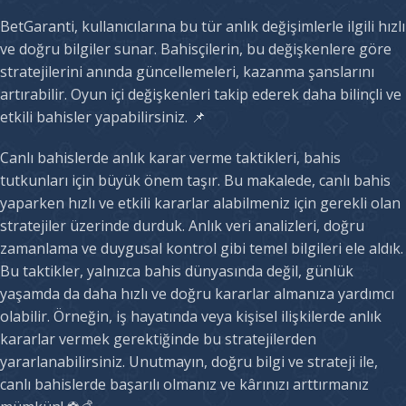
BetGaranti, kullanıcılarına bu tür anlık değişimlerle ilgili hızlı
ve doğru bilgiler sunar. Bahisçilerin, bu değişkenlere göre
stratejilerini anında güncellemeleri, kazanma şanslarını
artırabilir. Oyun içi değişkenleri takip ederek daha bilinçli ve
etkili bahisler yapabilirsiniz. 📌
Canlı bahislerde anlık karar verme taktikleri, bahis
tutkunları için büyük önem taşır. Bu makalede, canlı bahis
yaparken hızlı ve etkili kararlar alabilmeniz için gerekli olan
stratejiler üzerinde durduk. Anlık veri analizleri, doğru
zamanlama ve duygusal kontrol gibi temel bilgileri ele aldık.
Bu taktikler, yalnızca bahis dünyasında değil, günlük
yaşamda da daha hızlı ve doğru kararlar almanıza yardımcı
olabilir. Örneğin, iş hayatında veya kişisel ilişkilerde anlık
kararlar vermek gerektiğinde bu stratejilerden
yararlanabilirsiniz. Unutmayın, doğru bilgi ve strateji ile,
canlı bahislerde başarılı olmanız ve kârınızı arttırmanız