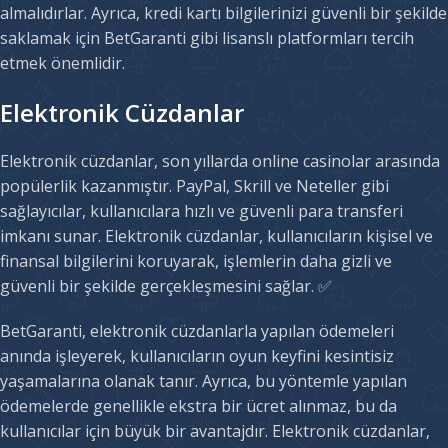
almalıdırlar. Ayrıca, kredi kartı bilgilerinizi güvenli bir şekilde
saklamak için BetGaranti gibi lisanslı platformları tercih
etmek önemlidir.
Elektronik Cüzdanlar
Elektronik cüzdanlar, son yıllarda online casinolar arasında
popülerlik kazanmıştır. PayPal, Skrill ve Neteller gibi
sağlayıcılar, kullanıcılara hızlı ve güvenli para transferi
imkanı sunar. Elektronik cüzdanlar, kullanıcıların kişisel ve
finansal bilgilerini koruyarak, işlemlerin daha gizli ve
güvenli bir şekilde gerçekleşmesini sağlar. ✅
BetGaranti, elektronik cüzdanlarla yapılan ödemeleri
anında işleyerek, kullanıcıların oyun keyfini kesintisiz
yaşamalarına olanak tanır. Ayrıca, bu yöntemle yapılan
ödemelerde genellikle ekstra bir ücret alınmaz, bu da
kullanıcılar için büyük bir avantajdır. Elektronik cüzdanlar,