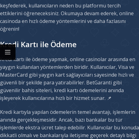
keşfederek, kullanıcıların neden bu platformu tercih
ettiklerini öğreneceksiniz. Okumaya devam ederek, online
casinoda en hızlı ödeme yöntemlerini ve daha fazlasını
öğrenin!
Kredi Kartı ile Ödeme
Kredi kartı ile ödeme yapmak, online casinolar arasında en
yaygın kullanılan yöntemlerden biridir. Kullanıcılar, Visa ve
MasterCard gibi yaygın kart sağlayıcıları sayesinde hızlı ve
güvenli bir şekilde para yatırabilirler. BetGaranti gibi
güvenilir bahis siteleri, kredi kartı ödemelerini anında
işleyerek kullanıcılarına hızlı bir hizmet sunar. 📌
Kredi kartıyla yapılan ödemelerin temel avantajı, işlemlerin
anında gerçekleşmesidir. Ancak, bazı bankalar bu tür
işlemlerde ekstra ücret talep edebilir. Kullanıcılar bu konuda
dikkatli olmalı ve bankalarıyla iletişime geçerek detaylı bilgi