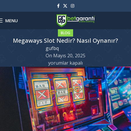
MENU
BLOG
Megaways Slot Nedir? Nasıl Oynanır?
gufbq
On Mayıs 20, 2025
yorumlar kapalı