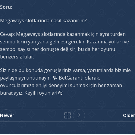
Soru:
Megaways slotlarında nasıl kazanırım?
Cevap: Megaways slotlarında kazanmak için aynı türden
sembollerin yan yana gelmesi gerekir. Kazanma yolları ve
sembol sayısı her dönüşte değişir, bu da her oyunu
benzersiz kılar.
Sizin de bu konuda görüşleriniz varsa, yorumlarda bizimle
paylaşmayı unutmayın! 💬 BetGaranti olarak,
oyuncularımıza en iyi deneyimi sunmak için her zaman
buradayız. Keyifli oyunlar! 🎲
Newer
Older