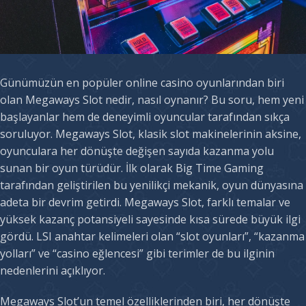
Günümüzün en popüler online casino oyunlarından biri
olan Megaways Slot nedir, nasıl oynanır? Bu soru, hem yeni
başlayanlar hem de deneyimli oyuncular tarafından sıkça
soruluyor. Megaways Slot, klasik slot makinelerinin aksine,
oyunculara her dönüşte değişen sayıda kazanma yolu
sunan bir oyun türüdür. İlk olarak Big Time Gaming
tarafından geliştirilen bu yenilikçi mekanik, oyun dünyasına
adeta bir devrim getirdi. Megaways Slot, farklı temalar ve
yüksek kazanç potansiyeli sayesinde kısa sürede büyük ilgi
gördü. LSI anahtar kelimeleri olan “slot oyunları”, “kazanma
yolları” ve “casino eğlencesi” gibi terimler de bu ilginin
nedenlerini açıklıyor.
Megaways Slot’un temel özelliklerinden biri, her dönüşte