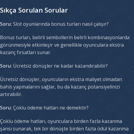
Sıkça Sorulan Sorular
Soru:
Slot oyunlarında bonus turları nasıl çalışır?
Bonus turları, belirli sembollerin belirli kombinasyonlarda
görünmesiyle etkinleşir ve genellikle oyunculara ekstra
kazanç fırsatları sunar.
Soru:
Ücretsiz dönüşler ne kadar kazandırabilir?
Ücretsiz dönüşler, oyuncuların ekstra maliyet olmadan
bahis yapmalarını sağlar, bu da kazanç potansiyelinizi
artırabilir.
Soru:
Çoklu ödeme hatları ne demektir?
Çoklu ödeme hatları, oyunculara birden fazla kazanma
şansı sunarak, tek bir dönüşte birden fazla ödül kazanma