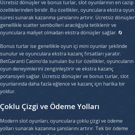
Ücretsiz dönüşler ve bonus turlar, slot oyunlarının en cazip
özelliklerinden biridir. Bu özellikler, oyunculara ekstra oyun
süresi sunarak kazanma şanslarını artırır. Ücretsiz dönüşler
genellikle scatter sembolleri aracılığıyla tetiklenir ve
oyunculara maliyet olmadan ekstra dönüşler sağlar. 🔄
Bonus turlar ise genellikle oyun içi mini oyunlar şeklinde
sunulur ve oyunculara ekstra kazanç fırsatları yaratır.
BetGaranti Casino’da sunulan bu tür özellikler, oyuncuların
oyun deneyimlerini zenginleştirir ve ekstra kazanç
potansiyeli sağlar. Ücretsiz dönüşler ve bonus turlar, slot
oyunlarında daha fazla eğlence ve kazanç için harika bir
yoldur.
Çoklu Çizgi ve Ödeme Yolları
Modern slot oyunları, oyunculara çoklu çizgi ve ödeme
yolları sunarak kazanma şanslarını artırır. Tek bir ödeme