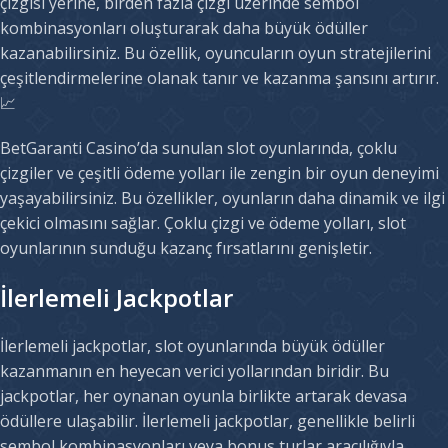
çizgisi yerine, birden fazla çizgi üzerinde sembol
kombinasyonları oluşturarak daha büyük ödüller
kazanabilirsiniz. Bu özellik, oyuncuların oyun stratejilerini
çeşitlendirmelerine olanak tanır ve kazanma şansını artırır.
📈
BetGaranti Casino’da sunulan slot oyunlarında, çoklu
çizgiler ve çeşitli ödeme yolları ile zengin bir oyun deneyimi
yaşayabilirsiniz. Bu özellikler, oyunların daha dinamik ve ilgi
çekici olmasını sağlar. Çoklu çizgi ve ödeme yolları, slot
oyunlarının sunduğu kazanç fırsatlarını genişletir.
İlerlemeli Jackpotlar
İlerlemeli jackpotlar, slot oyunlarında büyük ödüller
kazanmanın en heyecan verici yollarından biridir. Bu
jackpotlar, her oynanan oyunla birlikte artarak devasa
ödüllere ulaşabilir. İlerlemeli jackpotlar, genellikle belirli
sembol kombinasyonları veya bonus turlar aracılığıyla