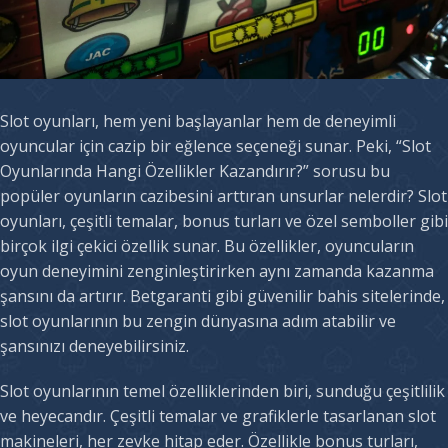
Slot oyunları, hem yeni başlayanlar hem de deneyimli
oyuncular için cazip bir eğlence seçeneği sunar. Peki, “Slot
Oyunlarında Hangi Özellikler Kazandırır?” sorusu bu
popüler oyunların cazibesini arttıran unsurlar nelerdir? Slot
oyunları, çeşitli temalar, bonus turları ve özel semboller gibi
birçok ilgi çekici özellik sunar. Bu özellikler, oyuncuların
oyun deneyimini zenginleştirirken aynı zamanda kazanma
şansını da artırır. Betgaranti gibi güvenilir bahis sitelerinde,
slot oyunlarının bu zengin dünyasına adım atabilir ve
şansınızı deneyebilirsiniz.
Slot oyunlarının temel özelliklerinden biri, sunduğu çeşitlilik
ve heyecandır. Çeşitli temalar ve grafiklerle tasarlanan slot
makineleri, her zevke hitap eder. Özellikle bonus turları,